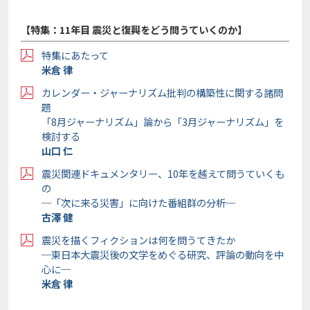
【特集：11年目 震災と復興をどう問うていくのか】
特集にあたって
米倉 律
カレンダー・ジャーナリズム批判の構築性に関する諸問
題
「8月ジャーナリズム」論から「3月ジャーナリズム」を
検討する
山口 仁
震災関連ドキュメンタリー、10年を越えて問うていくも
の
─「次に来る災害」に向けた番組群の分析─
古澤 健
震災を描くフィクションは何を問うてきたか
─東日本大震災後の文学をめぐる研究、評論の動向を中
心に─
米倉 律