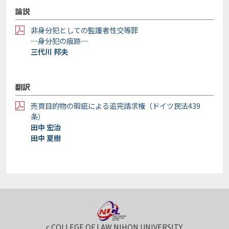
論説
非身分犯としての監護者性交等罪
─身分犯の痕跡─
三代川 邦夫
翻訳
売買目的物の瑕疵による追完請求権（ドイツ民法439
条）
田中 宏治
田中 夏樹
c COLLEGE OF LAW NIHON UNIVERSITY.