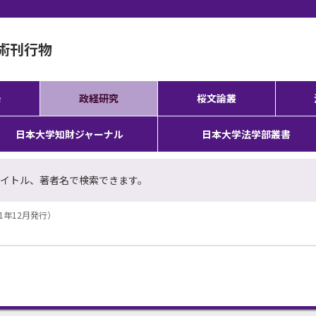
術刊行物
學
政経研究
桜文論叢
日本大学知財ジャーナル
日本大学法学部叢書
イトル、著者名で検索できます。
21年12月発行）