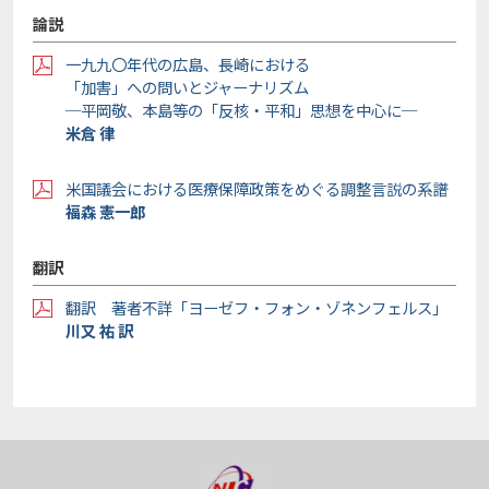
論説
一九九〇年代の広島、長崎における
「加害」への問いとジャーナリズム
─平岡敬、本島等の「反核・平和」思想を中心に─
米倉 律
米国議会における医療保障政策をめぐる調整言説の系譜
福森 憲一郎
翻訳
翻訳 著者不詳「ヨーゼフ・フォン・ゾネンフェルス」
川又 祐 訳