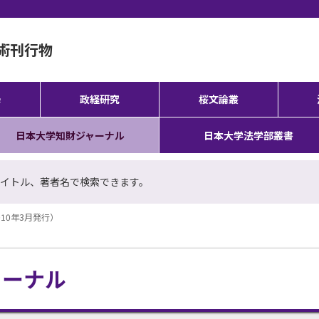
術刊行物
學
政経研究
桜文論叢
日本大学知財ジャーナル
日本大学法学部叢書
イトル、著者名で検索できます。
2010年3月発行）
ャーナル