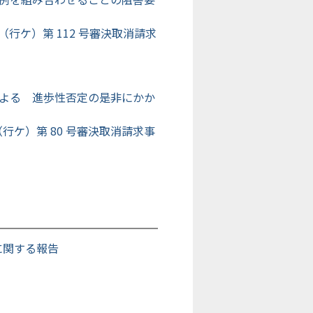
 年（行ケ）第 112 号審決取消請求
よる 進歩性否定の是非にかか
 年（行ケ）第 80 号審決取消請求事
に関する報告