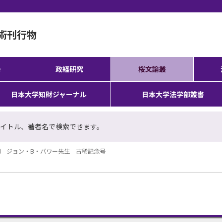
術刊行物
學
政経研究
桜文論叢
日本大学知財ジャーナル
日本大学法学部叢書
イトル、著者名で検索できます。
発行） ジョン・B・パワー先生 古稀記念号