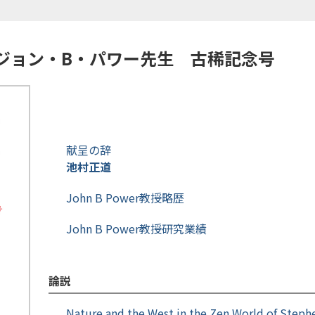
ジョン・B・パワー先生 古稀記念号
献呈の辞
池村正道
John B Power教授略歴
John B Power教授研究業績
論説
Nature and the West in the Zen World of Steph