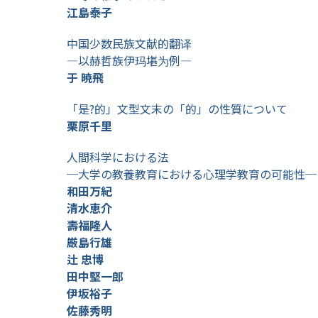
江島泰子
中国少数民族文献的翻译
―以赫哲族伊玛堪为例―
于 暁飛
「是?的」文型文末の「的」の性質について
栗原千里
人間科学における法
─大学の教養教育における心理学教育の可能性─
和田万紀
清水恵介
壽福隆人
厳島行雄
辻 忠博
田中堅一郎
伊坂裕子
佐藤秀明