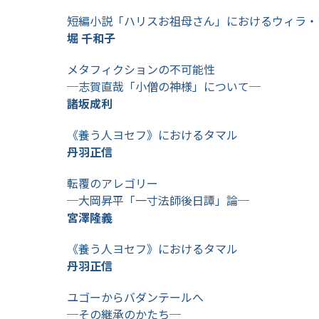
短編小説「ハリスお祖母さん」におけるウィラ・
堀 千和子
メタフィクションの不可能性
─志賀直哉「小僧の神様」について─
諸坂成利
《養う人ヨセフ》におけるタマル
丹羽正信
転覆のアレゴリー
─大岡昇平「一寸法師後日譚」論─
宮澤隆義
《養う人ヨセフ》におけるタマル
丹羽正信
ユゴーからバダンテールへ
─その継承のかたち─