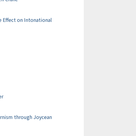
 Effect on Intonational
er
ernism through Joycean