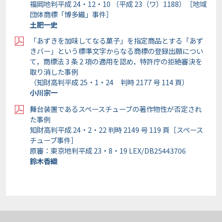
福岡地判平成 24・12・10 （平成 23（ワ）1188）［地域
団体商標「博多織」事件］
土肥一史
「あずきを加味してなる菓子」を指定商品とする「あず
きバー」という標準文字からなる商標の登録出願につい
て，商標法 3 条 2 項の適用を認め，特許庁の拒絶審決を
取り消した事例
（知財高判平成 25・1・24 判時 2177 号 114 頁）
小川宗一
舞台装置であるスペースチューブの著作物性が否定され
た事例
知財高判平成 24・2・22 判時 2149 号 119 頁［スペース
チューブ事件］
原審：東京地判平成 23・8・19 LEX/DB25443706
鈴木香織