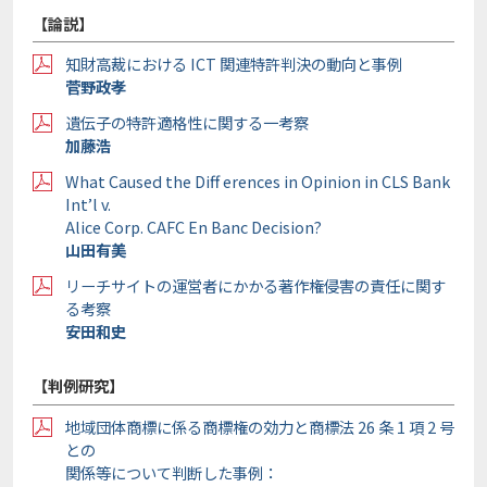
【論説】
知財高裁における ICT 関連特許判決の動向と事例
菅野政孝
遺伝子の特許適格性に関する一考察
加藤浩
What Caused the Diff erences in Opinion in CLS Bank
Int’l v.
Alice Corp. CAFC En Banc Decision?
山田有美
リーチサイトの運営者にかかる著作権侵害の責任に関す
る考察
安田和史
【判例研究】
地域団体商標に係る商標権の効力と商標法 26 条 1 項 2 号
との
関係等について判断した事例：